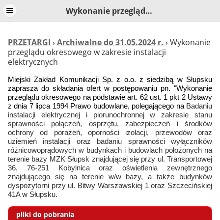
Wykonanie przeglądu okresowego w zakresie instalacji elektrycznych
PRZETARGI
›
Archiwalne do 31.05.2024 r.
› Wykonanie
przeglądu okresowego w zakresie instalacji
elektrycznych
Miejski Zakład Komunikacji Sp. z o.o. z siedzibą w Słupsku
zaprasza do składania ofert w postępowaniu pn. "Wykonanie
przeglądu okresowego na podstawie art. 62 ust. 1 pkt 2 Ustawy
z dnia 7 lipca 1994 Prawo budowlane, polegającego na
Badaniu
instalacji elektrycznej i piorunochronnej w zakresie stanu
sprawności połączeń, osprzętu, zabezpieczeń i środków
ochrony od porażeń, oporności izolacji, przewodów oraz
uziemień instalacji oraz badaniu sprawności wyłączników
różnicowoprądowych w budynkach i budowlach położonych na
terenie bazy MZK Słupsk znajdującej się przy ul. Transportowej
36, 76-251 Kobylnica oraz oświetlenia zewnętrznego
znajdującego się na terenie w/w bazy, a także budynków
dyspozytorni przy ul. Bitwy Warszawskiej 1 oraz Szczecińskiej
41A w Słupsku.
pliki do pobrania