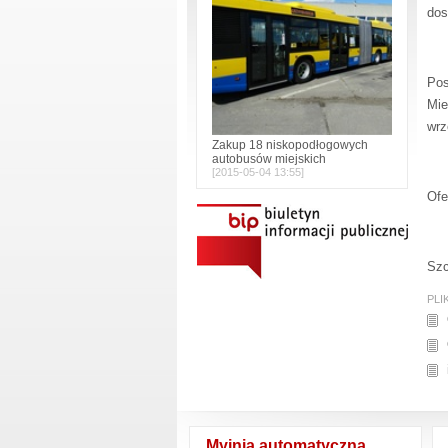
dos
Pos
Mie
wrz
Zakup 18 niskopodłogowych
autobusów miejskich
2015-05-04 13:55
Ofe
Szc
PLI
Myjnia automatyczna