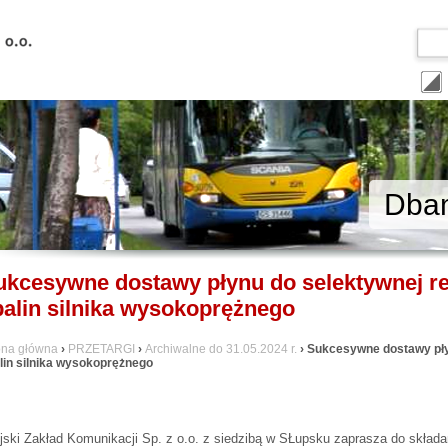
Dbam
ukcesywne dostawy płynu do selektywnej red
palin silnika wysokoprężnego
ona główna
›
PRZETARGI
›
Archiwalne do 31.05.2024 r.
› Sukcesywne dostawy płyn
lin silnika wysokoprężnego
jski Zakład Komunikacji Sp. z o.o. z siedzibą w SŁupsku zaprasza do skład