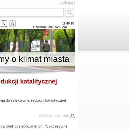
[
Zaloguj
]
11:48:10
Czwartek
,
8/6/2026
,
AM
y o klimat miasta
ukcji katalitycznej
u do selektywnej redukcji katalitycznej
WERSJA DO DRUKU
ania ofert postępowaniu pn. "Sukcesywne