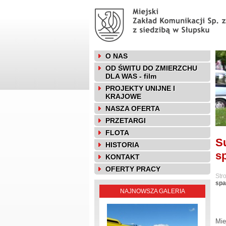
O NAS
OD ŚWITU DO ZMIERZCHU
DLA WAS - film
PROJEKTY UNIJNE I
KRAJOWE
NASZA OFERTA
PRZETARGI
FLOTA
S
HISTORIA
s
KONTAKT
OFERTY PRACY
Str
spa
NAJNOWSZA GALERIA
Mie