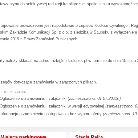
tawy płynu do selektywnej redukcji katalitycznej spalin silnika wysokoprężne
tępowanie prowadzeone jest napodstawie przepisów Kodksu Cywilnego i Re
skim Zakładzie Komunikacji Sp. z o.o. z siedzibą w ŚŁupsku z wyłączeniem
eśnia 2019 r. Prawo Zamówień Publicznych.
rty należy składać na adres mzk@mzk.slupsk.pl w terminie do dnia 15 lipca 2
zegóły dotyczące zamówienia w załączonych plikach.
KI DO POBRANIA
Ogłoszenie o zamówieniu i załączniki
(zamieszczono: 01.07.2021r.)
Ogłoszenie o zamówieniu i załączniki w wersji edytowalnej
(zamieszczono: 01
informacja o zamknieciu postępowania bez wyboru oferty
(zamieszczono: 10.
Miejsca parkingowe
Stacja Paliw