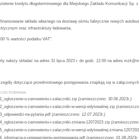
zielenie kredytu długoterminowego dla Miejskiego Zakładu Komunikacji Sp. z
sfinansowanie wkładu własnego na dostawę ośmiu fabrycznie nowych autobu
ktrycznym oraz infrastruktury ładowania;
100 % wartości podatku VAT".
rty należy składać na adres 31 lipca 2023 r. do godz. 12:00 na adres mzk@m
zegóły dotyczące przedmiotowego postępowania znajdują się w załączonych 
KI DO POBRANIA
1_ogloszenie-o-zamowieniu-i-zalaczniki.zip
(zamieszczono: 30.06.2023r.)
2_ogloszenie-o-zamowieniu-i-zalaczniki-w-wersji-edytowalnej.zip
(zamieszczon
3_odpowiedzi-na-pytania.pdf
(zamieszczono: 12.07.2023r.)
4_ogloszenie-o-zamowieniu-i-zalaczniki-zmiana-12072023.zip
(zamieszczono:
5_ogloszenie-o-zamowieniu-i-zalaczniki-w-wersji-edytowalnej-zmiana-1207202
6_informacja-o-uniewaznieniu-postepowania.pdf
(zamieszczono: 01.08.2023r.