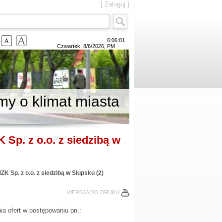
[
Zaloguj
]
6:06:01
Czwartek
,
8/6/2026
,
PM
y o klimat miasta
Sp. z o.o. z siedzibą w
K Sp. z o.o. z siedzibą w Słupsku (2)
WERSJA DO DRUKU
ia ofert w postępowaniu pn.: