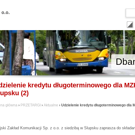
Dbam
dzielenie kredytu długoterminowego dla MZK 
łupsku (2)
ona główna
›
PRZETARGI
›
Aktualne
› Udzielenie kredytu długoterminowego dla MZ
jski Zakład Komunikacji Sp. z o.o. z siedzibą w Slupsku zaprasza do składan