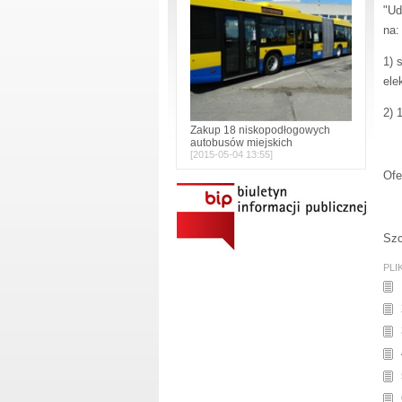
"Ud
na:
1) 
ele
2) 
Zakup 18 niskopodłogowych
autobusów miejskich
2015-05-04 13:55
Ofe
Szc
PLI