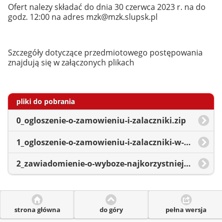
Ofert nalezy składać do dnia 30 czerwca 2023 r. na do
godz. 12:00 na adres mzk@mzk.slupsk.pl
Szczegóły dotyczące przedmiotowego postępowania
znajdują się w załączonych plikach
pliki do pobrania
0_ogloszenie-o-zamowieniu-i-zalaczniki.zip
1_ogloszenie-o-zamowieniu-i-zalaczniki-w-wersji-edytowalnej.zip
2_zawiadomienie-o-wyboze-najkorzystniejszej-oferty.pdf
strona główna
do góry
pełna wersja