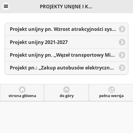
PROJEKTY UNIJNE I KRAJOWE
Projekt unijny pn. Wzrost atrakcyjności systemu transportu zbiorowego na obszarze m. Słupska...
Projekt unijny 2021-2027
Projekt unijny pn. „Węzeł transportowy Miejskiego Obszaru Funkcjonalnego Słupska z elementami priorytetów dla komunikacji zbiorowej”
Projekt pn.: „Zakup autobusów elektrycznych wraz z infrastrukturą towarzyszącą w ramach wdrażania strategii elektromobilności w Słupsku”
strona główna
do góry
pełna wersja