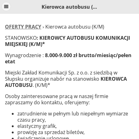
Kierowca autobusu (K/M)
OFERTY PRACY
› Kierowca autobusu (K/M)
STANOWISKO
: KIEROWCY AUTOBUSU KOMUNIKACJI
MIEJSKIEJ (K/M)*
Wynagrodzenie :
8.000-9.000 zł brutto/miesiąc/pełen
etat
Miejski Zakład Komunikacji Sp. z o.o. z siedzibą w
Słupsku organizuje nabór na stanowisko
KIEROWCA
AUTOBUSU
. (K/M)*
Osoby zainteresowane pracą w naszej firmie
zapraszamy do kontaktu, oferujemy:
zatrudnienie w pełnym lub niepełnym wymiarze
czasu pracy,
elastyczny grafik,
prowizję za sprzedaż biletów,
świadczenie urlopowe,